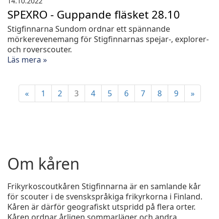
14.10.2022
SPEXRO - Guppande fläsket 28.10
Stigfinnarna Sundom ordnar ett spännande
mörkerevenemang för Stigfinnarnas spejar-, explorer-
och roverscouter.
Läs mera »
«
1
2
3
4
5
6
7
8
9
»
Om kåren
Frikyrkoscoutkåren Stigfinnarna är en samlande kår
för scouter i de svenskspråkiga frikyrkorna i Finland.
Kåren är därför geografiskt utspridd på flera orter.
Kåren ordnar årligen sommarläger och andra