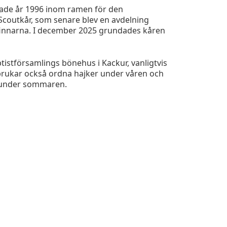
tade år 1996 inom ramen för den
coutkår, som senare blev en avdelning
gfinnarna. I december 2025 grundades kåren
tistförsamlings bönehus i Kackur, vanligtvis
brukar också ordna hajker under våren och
r under sommaren.