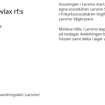
Scoutingen i Larsmo star
egna scoutkåren Larsmo S
vlax rf:s
i Frikyrkoscoutkåren Sti
Larsmo Vågbrytare.
e
Mötena hålls i Larsmo bap
på tisdagar. Avdelningen 
hösten samt delta i läge
 vandringsled i Larsmo!