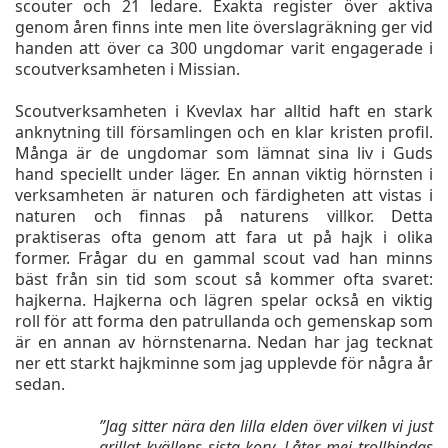
scouter och 21 ledare. Exakta register över aktiva
genom åren finns inte men lite överslagräkning ger vid
handen att över ca 300 ungdomar varit engagerade i
scoutverksamheten i Missian.
Scoutverksamheten i Kvevlax har alltid haft en stark
anknytning till församlingen och en klar kristen profil.
Många är de ungdomar som lämnat sina liv i Guds
hand speciellt under läger. En annan viktig hörnsten i
verksamheten är naturen och färdigheten att vistas i
naturen och finnas på naturens villkor. Detta
praktiseras ofta genom att fara ut på hajk i olika
former. Frågar du en gammal scout vad han minns
bäst från sin tid som scout så kommer ofta svaret:
hajkerna. Hajkerna och lägren spelar också en viktig
roll för att forma den patrullanda och gemenskap som
är en annan av hörnstenarna. Nedan har jag tecknat
ner ett starkt hajkminne som jag upplevde för några år
sedan.
”Jag sitter nära den lilla elden över vilken vi just
grillat kvällens sista korv. Låter mej trollbindas