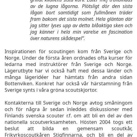
av de lugna lågorna. Plötsligt dör den sista
lågan bort samtidigt som fullmånen träder
fram bakom det sista molnet. Hela gläntan där
jag sitter lyses upp av detta blåaktiga sken och
jag känner i hela min varelse en fascination
över naturens skådespel”.
Inspirationen för scoutingen kom från Sverige och
Norge. Under de första åren ordnades ofta kurser för
ledarna med instruktörer från Sverige och Norge.
Lägerutbyte har vi också haft med dessa länder och
många lägeridéer har hämtats från andra sidan
Bottenviken. Konkret har också vår härstamning från
Sverige synts i våra gröna scoutskjortor.
Kontakterna till Sverige och Norge avtog småningom
och för några år sedan inleddes diskussioner med
Finlands svenska scouter r.f. om att bli en del av den
nationella scoutverksamheten. Hösten 2004 togs ett
beslut att bilda en gemensam scoutkår,
Frikyrkoscoutkåren Stigfinnarna, och bli en del av