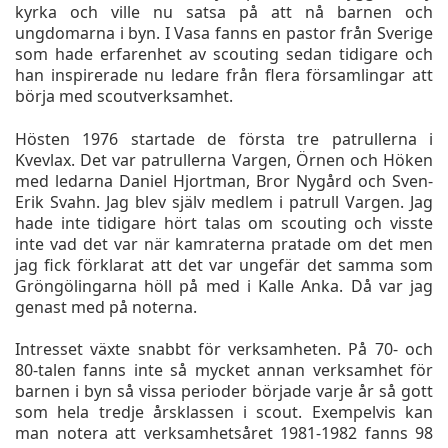
kyrka och ville nu satsa på att nå barnen och
ungdomarna i byn. I Vasa fanns en pastor från Sverige
som hade erfarenhet av scouting sedan tidigare och
han inspirerade nu ledare från flera församlingar att
börja med scoutverksamhet.
Hösten 1976 startade de första tre patrullerna i
Kvevlax. Det var patrullerna Vargen, Örnen och Höken
med ledarna Daniel Hjortman, Bror Nygård och Sven-
Erik Svahn. Jag blev själv medlem i patrull Vargen. Jag
hade inte tidigare hört talas om scouting och visste
inte vad det var när kamraterna pratade om det men
jag fick förklarat att det var ungefär det samma som
Gröngölingarna höll på med i Kalle Anka. Då var jag
genast med på noterna.
Intresset växte snabbt för verksamheten. På 70- och
80-talen fanns inte så mycket annan verksamhet för
barnen i byn så vissa perioder började varje år så gott
som hela tredje årsklassen i scout. Exempelvis kan
man notera att verksamhetsåret 1981-1982 fanns 98