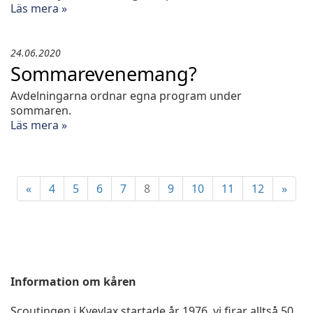
Läs mera »
24.06.2020
Sommarevenemang?
Avdelningarna ordnar egna program under
sommaren.
Läs mera »
«
4
5
6
7
8
9
10
11
12
»
Information om kåren
Scoutingen i Kvevlax startade år 1976, vi firar alltså 50