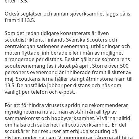
efter 13.5.
Också seglatser och annan sjöverksamhet läggs på is
fram till 13.5.
Som det redan tidigare konstaterats är även
scoutdistriktens, Finlands Svenska Scouters och
centralorganisationens evenemang, utbildningar och
möten flyttade, inhiberade eller i mån av möjlighet
arrangerade per distans. Beslut gällande sommarens
scoutevenemang tas i slutet på april. Större över 500
personers evenemang är inhiberade fram till slutet av
maj. Scoutkanslierna håller stängt åtminstone fram till
13.5. De anställda jobbar per distans och nås som
vanligt per telefon och e-post.
För att förhindra virusets spridning rekommenderar
myndigheterna nu att man avstår från all typ av
sammankomst och hobbyverksamhet. Vi värnar alltid
om hälsa och säkerhet i all scoutverksamhet. En del
scoutkårer har resurser att erbjuda scouting på
distans under pausen. Vi uppmuntrar kårerna att hitta