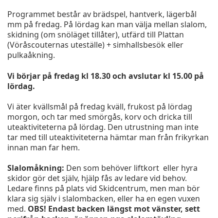
Programmet består av brädspel, hantverk, lägerbål
mm på fredag. På lördag kan man välja mellan slalom,
skidning (om snöläget tillåter), utfärd till Plattan
(Vöråscouternas uteställe) + simhallsbesök eller
pulkaåkning.
Vi börjar på fredag kl 18.30 och avslutar kl 15.00 på
lördag.
Vi äter kvällsmål på fredag kväll, frukost på lördag
morgon, och tar med smörgås, korv och dricka till
uteaktiviteterna på lördag. Den utrustning man inte
tar med till uteaktiviteterna hämtar man från frikyrkan
innan man far hem.
Slalomåkning:
Den som behöver liftkort eller hyra
skidor gör det själv, hjälp fås av ledare vid behov.
Ledare finns på plats vid Skidcentrum, men man bör
klara sig själv i slalombacken, eller ha en egen vuxen
med.
OBS! Endast backen längst mot vänster, sett