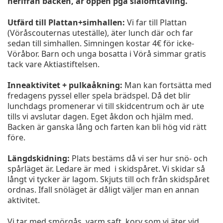
nerifrån backen, är öppen pga slalomtävling.
Utfärd till Plattan+simhallen:
Vi far till Plattan
(Vöråscouternas uteställe), äter lunch där och far
sedan till simhallen. Simningen kostar 4€ för icke-
Vöråbor. Barn och unga bosatta i Vörå simmar gratis
tack vare Aktiastiftelsen.
Inneaktivitet + pulkaåkning:
Man kan fortsätta med
fredagens pyssel eller spela brädspel. Då det blir
lunchdags promenerar vi till skidcentrum och är ute
tills vi avslutar dagen. Eget åkdon och hjälm med.
Backen är ganska lång och farten kan bli hög vid rätt
före.
Längdskidning:
Plats bestäms då vi ser hur snö- och
spårläget är. Ledare är med i skidspåret. Vi skidar så
långt vi tycker är lagom. Skjuts till och från skidspåret
ordnas. Ifall snöläget är dåligt väljer man en annan
aktivitet.
Vi tar med smörgås, varm saft, korv som vi äter vid