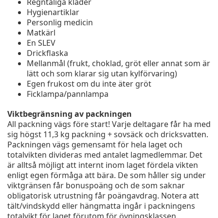
Regntåliga kläder
Hygienartiklar
Personlig medicin
Matkärl
En SLEV
Drickflaska
Mellanmål (frukt, choklad, gröt eller annat som är
lätt och som klarar sig utan kylförvaring)
Egen frukost om du inte äter gröt
Ficklampa/pannlampa
Viktbegränsning av packningen
All packning vägs före start! Varje deltagare får ha med
sig högst 11,3 kg packning + sovsäck och dricksvatten.
Packningen vägs gemensamt för hela laget och
totalvikten divideras med antalet lagmedlemmar. Det
är alltså möjligt att internt inom laget fördela vikten
enligt egen förmåga att bära. De som håller sig under
viktgränsen får bonuspoäng och de som saknar
obligatorisk utrustning får poängavdrag. Notera att
tält/vindskydd eller hängmatta ingår i packningens
totalvikt för laget förutom för övningsklassen.