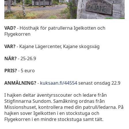
VAD?
- Hösthajk för patrullerna Igelkotten och
Flygekorren
VAR?
- Kajane Lägercenter, Kajane skogsväg
NÄR?
- 25-26.9
PRIS?
- 5 euro
ANMÄLNING?
-
kuksaan.fi/44554
senast onsdag 22.9
I hajken deltar äventyrsscouter och ledare från
Stigfinnarna Sundom. Samåkning ordnas från
Missionshuset, kontrollera med din patrull/ledarna. På
hajken sover Igelkotten i en stockstuga och
Flygekorren i en mindre stockstuga samt tält.