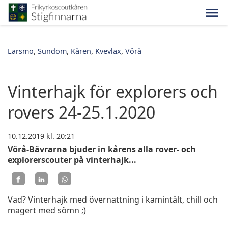
Larsmo
Sundom
Kåren
Kvevlax
Vörå
Vinterhajk för explorers och
rovers 24-25.1.2020
10.12.2019
kl. 20:21
Vörå-Bävrarna bjuder in kårens alla rover- och
explorerscouter på vinterhajk...
Vad? Vinterhajk med övernattning i kamintält, chill och
magert med sömn ;)