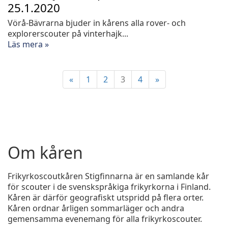
25.1.2020
Vörå-Bävrarna bjuder in kårens alla rover- och
explorerscouter på vinterhajk...
Läs mera »
«
1
2
3
4
»
Om kåren
Frikyrkoscoutkåren Stigfinnarna är en samlande kår
för scouter i de svenskspråkiga frikyrkorna i Finland.
Kåren är därför geografiskt utspridd på flera orter.
Kåren ordnar årligen sommarläger och andra
gemensamma evenemang för alla frikyrkoscouter.